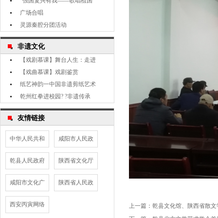
“强国复兴有我——歌唱祖国
广场合唱
灵源秦腔分团活动
非遗文化
【戏剧慕课】舞台人生：走进
【戏曲慕课】戏剧鉴赏
纸艺神韵一中国非遗剪纸艺术
乾州红拳进校园? ?非遗传承
友情链接
中华人民共和
咸阳市人民政
乾县人民政府
陕西省文化厅
咸阳市文化广
陕西省人民政
西安丙寅网络
上一篇：
乾县文化馆、陕西省散文